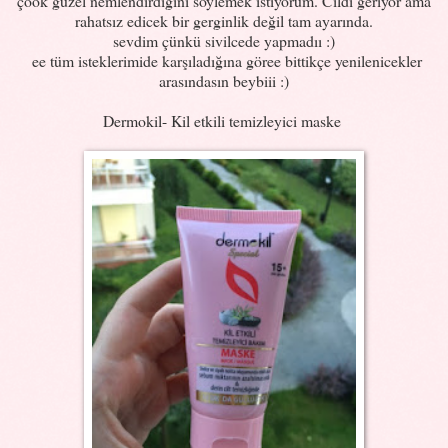
çook güzel nemlendirdiğini söylemek istiyorum. Cildi geriyor ama
rahatsız edicek bir gerginlik değil tam ayarında.
sevdim çünkü sivilcede yapmadıı :)
ee tüm isteklerimide karşıladığına göree bittikçe yenilenicekler
arasındasın beybiii :)
Dermokil- Kil etkili temizleyici maske