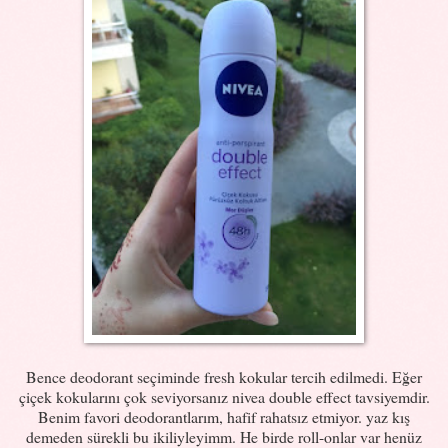
Bence deodorant seçiminde fresh kokular tercih edilmedi. Eğer
çiçek kokularını çok seviyorsanız nivea double effect tavsiyemdir.
Benim favori deodorantlarım, hafif rahatsız etmiyor. yaz kış
demeden sürekli bu ikiliyleyimm. He birde roll-onlar var henüz