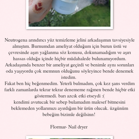
Neutrogena arındırıcı yüz temizleme jelini arkadaşımın tavsiyesiyle
almıştım. Burnumdan ameliyat olduğum için burun üstü ve
çevresinde aşırı yağlanma söz konusu, dokunamadığım ve aşırı
hassas olduğu içinde hiçbir müdahalede bulunamıyordum.
Arkadaşımda benzer bir ameliyat geçirdi ve benimle aynı sorunları
oda yaşıyordu çok memnun olduğunu söyleyince bende denemek
istedim.
Fakat ben hiç beğenmedim. Yeterli bulmadım, çok kez şans verdim
farklı zamanlarda tekrar tekrar denememe rağmen bende hiçbir etki
göstermedi. barı azcık etki etseydi :(
kendimi avutucak bir sebep bulamadım malesef bitmesini
beklemeden yollarımızı ayırdığım bir ürün olucak. üzgünüm
bebeğim bizimle değilsinn!
Flormar- Nail dryer