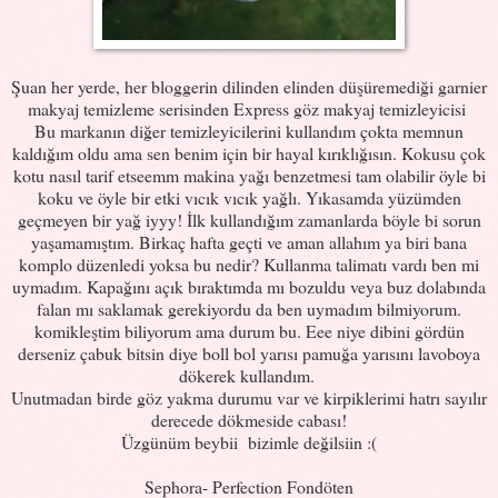
Şuan her yerde, her bloggerin dilinden elinden düşüremediği garnier
makyaj temizleme serisinden Express göz makyaj temizleyicisi
Bu markanın diğer temizleyicilerini kullandım çokta memnun
kaldığım oldu ama sen benim için bir hayal kırıklığısın. Kokusu çok
kotu nasıl tarif etseemm makina yağı benzetmesi tam olabilir öyle bi
koku ve öyle bir etki vıcık vıcık yağlı. Yıkasamda yüzümden
geçmeyen bir yağ iyyy! İlk kullandığım zamanlarda böyle bi sorun
yaşamamıştım. Birkaç hafta geçti ve aman allahım ya biri bana
komplo düzenledi yoksa bu nedir? Kullanma talimatı vardı ben mi
uymadım. Kapağını açık bıraktımda mı bozuldu veya buz dolabında
falan mı saklamak gerekiyordu da ben uymadım bilmiyorum.
komikleştim biliyorum ama durum bu. Eee niye dibini gördün
derseniz çabuk bitsin diye boll bol yarısı pamuğa yarısını lavoboya
dökerek kullandım.
Unutmadan birde göz yakma durumu var ve kirpiklerimi hatrı sayılır
derecede dökmeside cabası!
Üzgünüm beybii bizimle değilsiin :(
Sephora- Perfection Fondöten