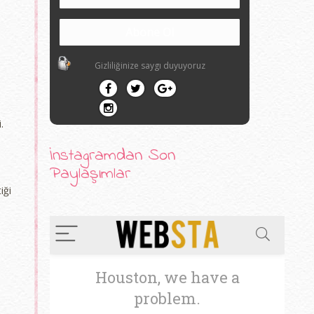
Gizliliğinize saygı duyuyoruz
i.
İnstagramdan Son
Paylaşımlar
iği