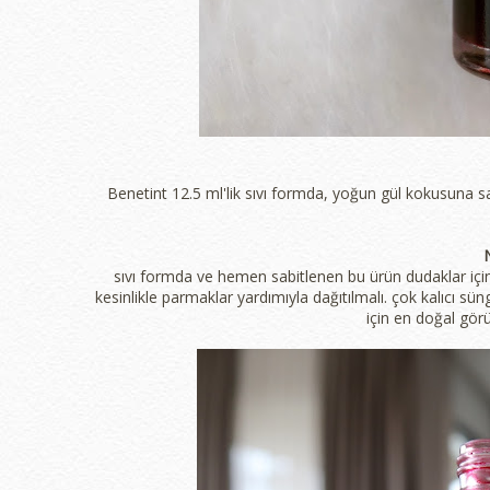
Benetint 12.5 ml'lik sıvı formda, yoğun gül kokusuna s
N
sıvı formda ve hemen sabitlenen bu ürün dudaklar için 
kesinlikle parmaklar yardımıyla dağıtılmalı. çok kalıcı sün
için en doğal gör