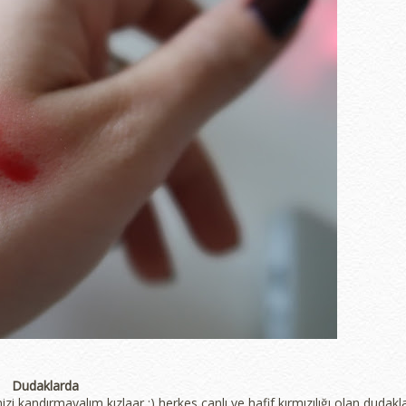
Dudaklarda
izi kandırmayalım kızlaar :) herkes canlı ve hafif kırmızılığı olan dudakl