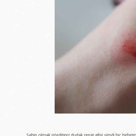
Sahip olmak istedğiniz dudak rengi gibi( şimdi hiç birbirim