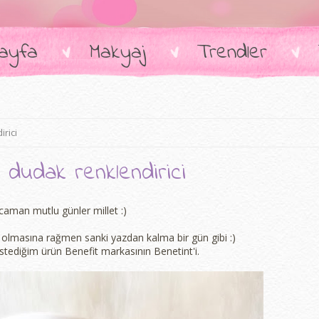
ayfa
Makyaj
Trendler
irici
dudak renklendirici
aman mutlu günler millet :)
at olmasına rağmen sanki yazdan kalma bir gün gibi :)
ediğim ürün Benefit markasının Benetint'i.