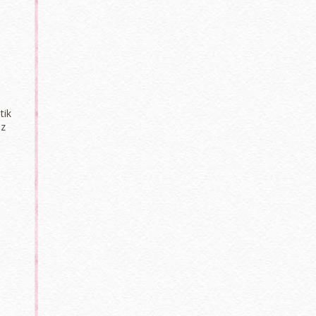
tik
ız