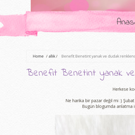
Anas
Home
/
allık
/
Benefit Benetint yanak ve dudak renklend
Benefit Benetint yanak ve 
Herkese koc
Ne harika bir pazar değil mi :) Şub
Bugün blogumda anlatma ist